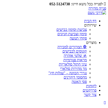
לפנייה בכל נושא חייגו:
052-5124738
פנייה מהירה
דף הבית
שירותים
צביעת וסימון כבישים
סימון וצביעת חניונים
פקחי תנועה
מוצרים
🛑 תמרורים למכירה
קונוסים לכבישים
🚸 שלטי אזהרה
מראות פנורמיות
עיני חתול סולאריות
מד מהירות סולארי
נגררי הכוונה – "עגלות חץ"
מחסומי דוקרנים
פסי האטה
לקוחות
פרויקטים
צור קשר